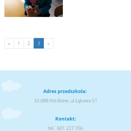
«
1
2
3
»
Adres przedszkola:
32-088 Korzkiew, ul.Łąkowa 51
Kontakt:
tel. 601 227 356