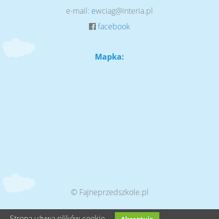
e-mail:
e
wciag@interia.pl
facebook
Mapka:
© Fajneprzedszkole.pl
Strona używa plików cookie