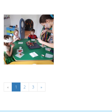
«
1
2
3
»