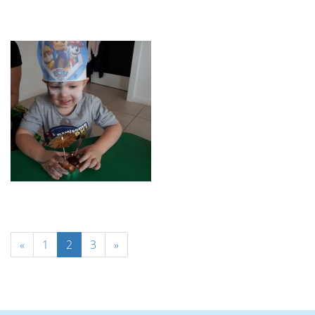
«
1
2
3
»