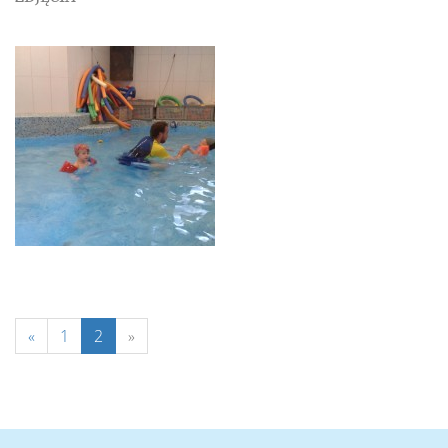
«
1
2
»