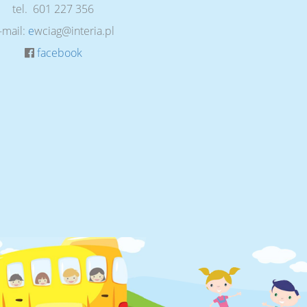
tel. 601 227 356
-mail:
e
wciag@interia.pl
facebook