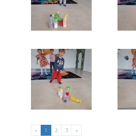
«
1
2
3
»