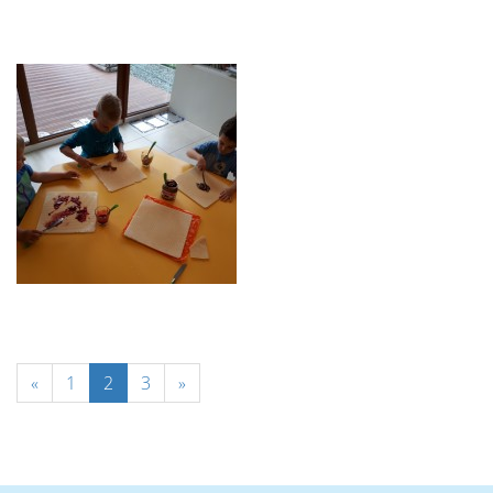
«
1
2
3
»