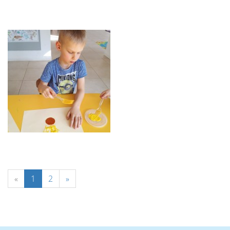
«
1
2
»