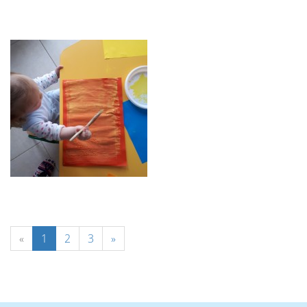
«
1
2
3
»