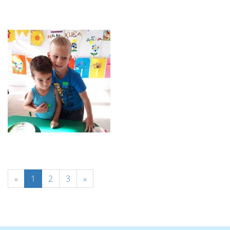
«
1
2
3
»