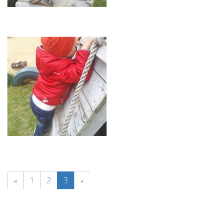
«
1
2
3
»