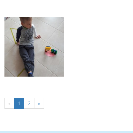
«
1
2
»