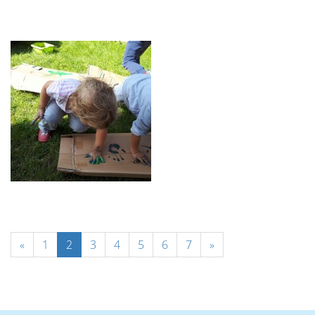
«
1
2
3
4
5
6
7
»