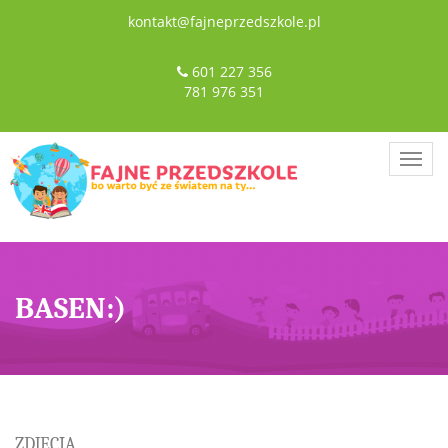
kontakt@fajneprzedszkole.pl
601 227 356
781 976 351
Togg
navig
BASEN:)
ZDJĘCIA