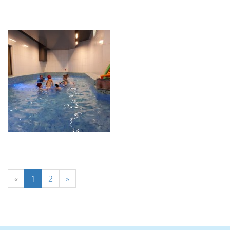
«
1
2
»