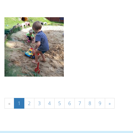
«
1
2
3
4
5
6
7
8
9
»