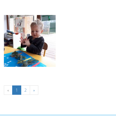
«
1
2
»