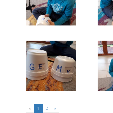
«
1
2
»