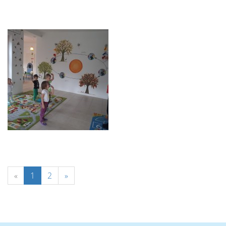
«
1
2
»