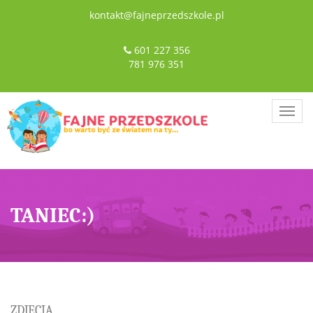
kontakt@fajneprzedszkole.pl
601 227 356
781 976 351
Togg
navig
TANIEC:)
ZDJĘCIA