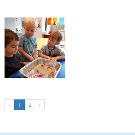
«
1
2
»