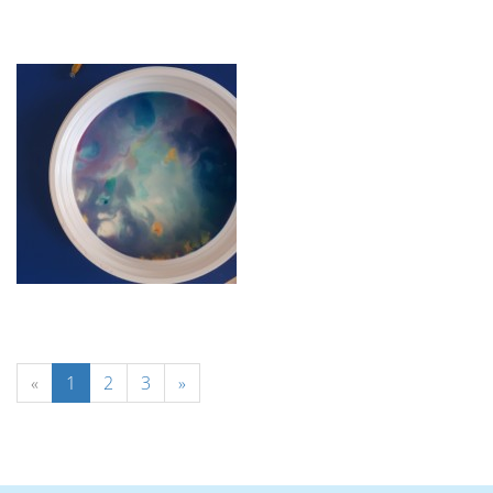
«
1
2
3
»