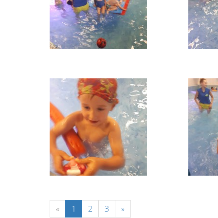
«
1
2
3
»